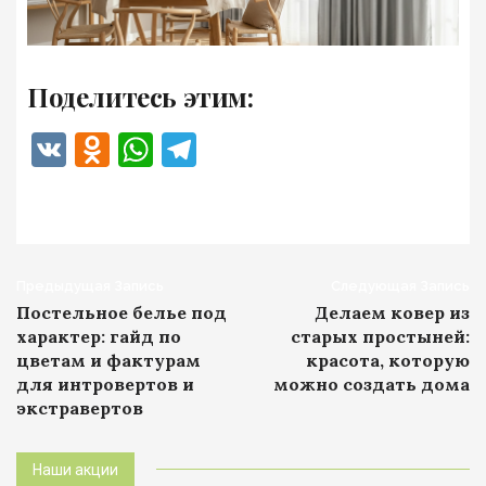
Поделитесь этим:
VK
Odnoklassniki
WhatsApp
Telegram
Навигация
Предыдущая Запись
Следующая Запись
Постельное белье под
Делаем ковер из
записи
характер: гайд по
старых простыней:
цветам и фактурам
красота, которую
для интровертов и
можно создать дома
экстравертов
Наши акции