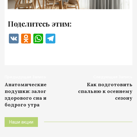
Поделитесь этим:
VK
Odnoklassniki
WhatsApp
Telegram
Навигация
Предыдущая Запись
Следующая Запись
Анатомические
Как подготовить
записи
подушки: залог
спальню к осеннему
здорового сна и
сезону
бодрого утра
Наши акции