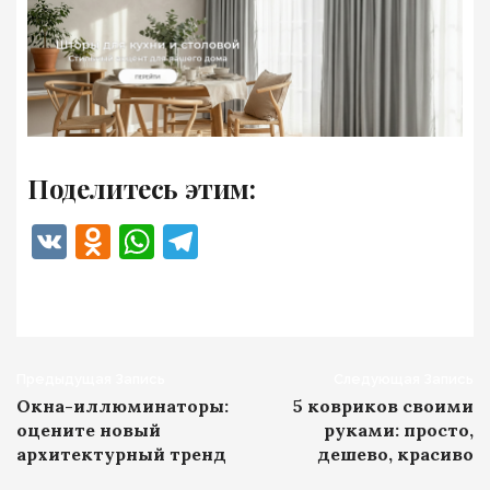
Поделитесь этим:
VK
Odnoklassniki
WhatsApp
Telegram
Навигация
Предыдущая Запись
Следующая Запись
Окна-иллюминаторы:
5 ковриков своими
записи
оцените новый
руками: просто,
архитектурный тренд
дешево, красиво