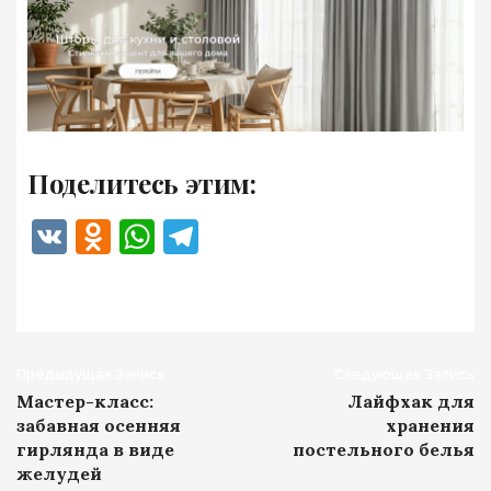
Поделитесь этим:
VK
Odnoklassniki
WhatsApp
Telegram
Навигация
Предыдущая Запись
Следующая Запись
Мастер-класс:
Лайфхак для
записи
забавная осенняя
хранения
гирлянда в виде
постельного белья
желудей